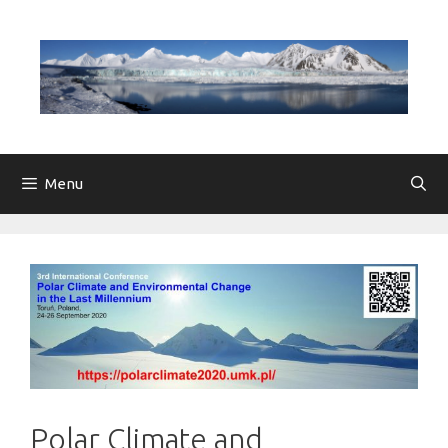
Przejdź
do
treści
Menu
Polar Climate and