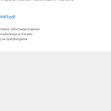
MiKP.pdf
zenia i informacje krajowe
 konferencja w Toruniu
ej na Spitsbergenie