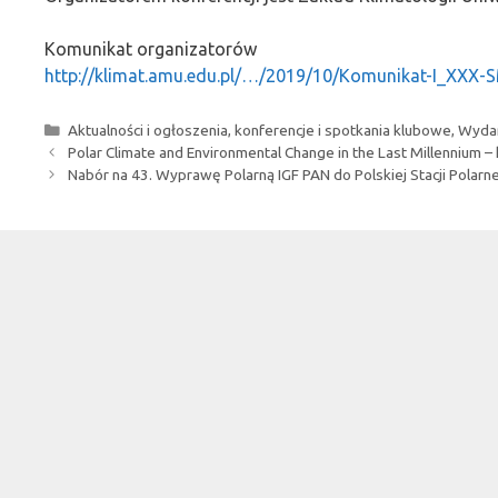
Komunikat organizatorów
http://klimat.amu.edu.pl/…/2019/10/Komunikat-I_XXX-S
Kategorie
Aktualności i ogłoszenia
,
konferencje i spotkania klubowe
,
Wydar
Polar Climate and Environmental Change in the Last Millennium –
Nabór na 43. Wyprawę Polarną IGF PAN do Polskiej Stacji Polarn