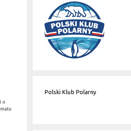
Polski Klub Polarny
i o
limatu