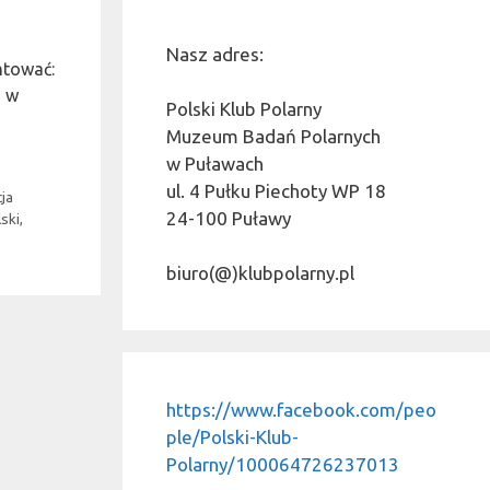
Nasz adres:
ntować:
n w
Polski Klub Polarny
Muzeum Badań Polarnych
w Puławach
ul. 4 Pułku Piechoty WP 18
cja
24-100 Puławy
ski
,
biuro(@)klubpolarny.pl
https://www.facebook.com/peo
ple/Polski-Klub-
Polarny/100064726237013