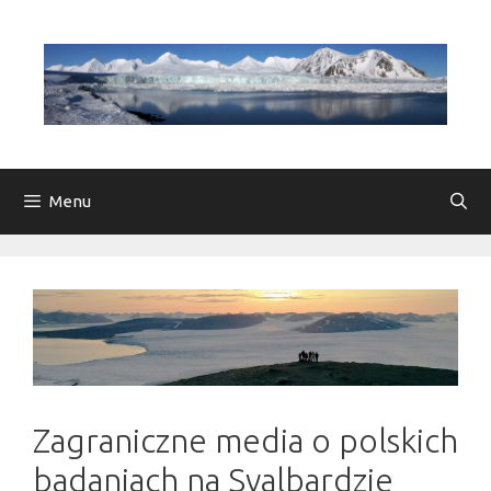
Przejdź
do
treści
Menu
Zagraniczne media o polskich
badaniach na Svalbardzie