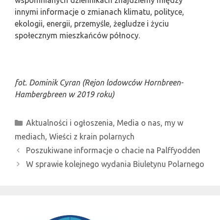
wspomnianych dziennikach znajdziemy między
innymi informacje o zmianach klimatu, polityce,
ekologii, energii, przemyśle, żegludze i życiu
społecznym mieszkańców północy.
fot. Dominik Cyran (Rejon lodowców Hornbreen-
Hambergbreen w 2019 roku)
Kategorie
Aktualności i ogłoszenia
,
Media o nas, my w
mediach
,
Wieści z krain polarnych
Poszukiwane informacje o chacie na Palffyodden
W sprawie kolejnego wydania Biuletynu Polarnego