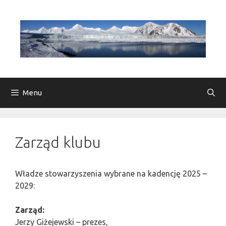
Przejdź
do
treści
Menu
Zarząd klubu
Władze stowarzyszenia wybrane na kadencję 2025 –
2029:
Zarząd:
Jerzy Giżejewski – prezes,