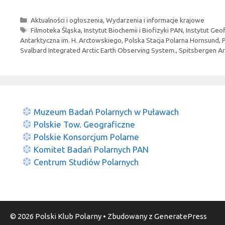
Kategorie
Aktualności i ogłoszenia
,
Wydarzenia i informacje krajowe
Tagi
Filmoteka Śląska
,
Instytut Biochemii i Biofizyki PAN
,
Instytut Geo
Antarktyczna im. H. Arctowskiego
,
Polska Stacja Polarna Hornsund
,
Svalbard Integrated Arctic Earth Observing System.
,
Spitsbergen Ar
Muzeum Badań Polarnych w Puławach
Polskie Tow. Geograficzne
Polskie Konsorcjum Polarne
Komitet Badań Polarnych PAN
Centrum Studiów Polarnych
© 2026 Polski Klub Polarny
• Zbudowany z
GeneratePress