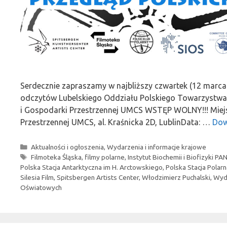
Serdecznie zapraszamy w najbliższy czwartek (12 marca
odczytów Lubelskiego Oddziału Polskiego Towarzystwa 
i Gospodarki Przestrzennej UMCS WSTĘP WOLNY!!! Miejsc
Przestrzennej UMCS, al. Kraśnicka 2D, LublinData: …
Dow
Kategorie
Aktualności i ogłoszenia
,
Wydarzenia i informacje krajowe
Tagi
Filmoteka Śląska
,
filmy polarne
,
Instytut Biochemii i Biofizyki PA
Polska Stacja Antarktyczna im H. Arctowskiego
,
Polska Stacja Polar
Silesia Film
,
Spitsbergen Artists Center
,
Włodzimierz Puchalski
,
Wydz
Oświatowych