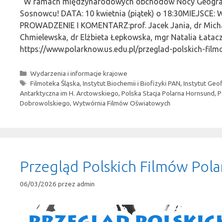
W ramach międzynarodowych obchodów Nocy Geografii 
Sosnowcu! DATA: 10 kwietnia (piątek) o 18:30MIEJSCE: 
PROWADZENIE I KOMENTARZ:prof. Jacek Jania, dr Micha
Chmielewska, dr Elżbieta Łepkowska, mgr Natalia Łatacz
https://www.polarknow.us.edu.pl/przeglad-polskich-fi
Kategorie
Wydarzenia i informacje krajowe
Tagi
Filmoteka Śląska
,
Instytut Biochemii i Biofizyki PAN
,
Instytut Geo
Antarktyczna im H. Arctowskiego
,
Polska Stacja Polarna Hornsund
,
P
Dobrowolskiego
,
Wytwórnia Filmów Oświatowych
Przegląd Polskich Filmów Pola
06/03/2026
przez
admin