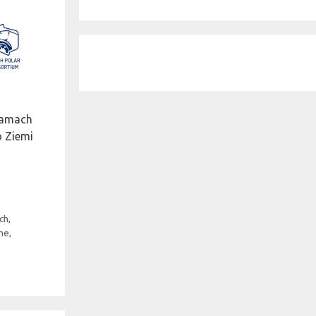
 ramach
o Ziemi
ch
,
ne
,