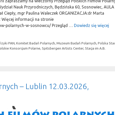
zapraszamy na wieczorny Przegląd Polskich Filmów Polarn
Wydział Nauk Przyrodniczych, Będzińska 60, Sosnowiec, AULA
ł Ciepły, mgr Paulina Waleczek ORGANIZACJA:dr Marta
 Więcej informacji na stronie
lmow-polarnych-w-sosnowcu/ Przegląd …
Dowiedz się więcej
fizyki PAN
,
Komitet Badań Polarnych
,
Muzeum Badań Polarnych
,
Polska Sta
olskie Konsorcjum Polarne
,
Spitsbergen Artists Center
,
Stacja im A.B.
rnych – Lublin 12.03.2026,