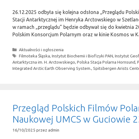
26.12.2025 odbyła się kolejna odsłona „Przeglądu Polsk
Stacji Antarktycznej im Henryka Arctowskiego w Szetla
w ramach „przeglądu” będzie odbywał się do kwietnia
Polskim Konsorcjum Polarnym oraz w kinie Kosmos w K
Kategorie
Aktualności i ogłoszenia
Tagi
Filmoteka Śląska
,
Instytut Biochemii i Biofizyki PAN
,
Instytut Geo
Antarktyczna im. H. Arctowskiego
,
Polska Stacja Polarna Hornsund
,
Integrated Arctic Earth Observing System.
,
Spitsbergen Arists Cent
Przegląd Polskich Filmów Polar
Naukowej UMCS w Guciowie 2
16/10/2025
przez
admin