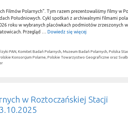
ich Filmów Polarnych”. Tym razem prezentowaliśmy filmy w Po
ndach Południowych. Cykl spotkań z archiwalnymi filmami pol
 2026 roku w wybranych placówkach podmiotów zrzeszonych w
atowicach. Przegląd …
Dowiedz się więcej
fizyki PAN
,
Komitet Badań Polarnych
,
Muzeum Badań Polarnych
,
Polska Sta
Polskie Konsorcjum Polarne
,
Polskie Towarzystwo Geograficzne oraz Sval
er
nych w Roztoczańskiej Stacji
3.10.2025