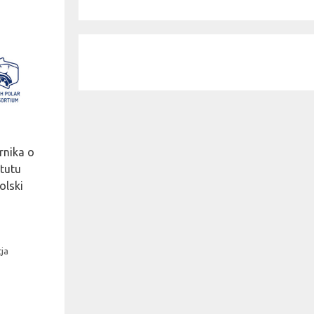
rnika o
tutu
olski
cja