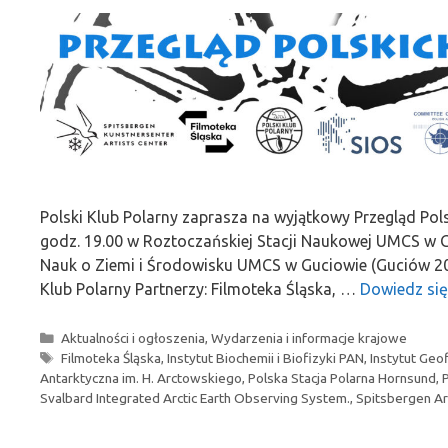
Polski Klub Polarny zaprasza na wyjątkowy Przegląd Pol
godz. 19.00 w Roztoczańskiej Stacji Naukowej UMCS w G
Nauk o Ziemi i Środowisku UMCS w Guciowie (Guciów 20, 
Klub Polarny Partnerzy: Filmoteka Śląska, …
Dowiedz się
Kategorie
Aktualności i ogłoszenia
,
Wydarzenia i informacje krajowe
Tagi
Filmoteka Śląska
,
Instytut Biochemii i Biofizyki PAN
,
Instytut Geo
Antarktyczna im. H. Arctowskiego
,
Polska Stacja Polarna Hornsund
,
Svalbard Integrated Arctic Earth Observing System.
,
Spitsbergen Ar