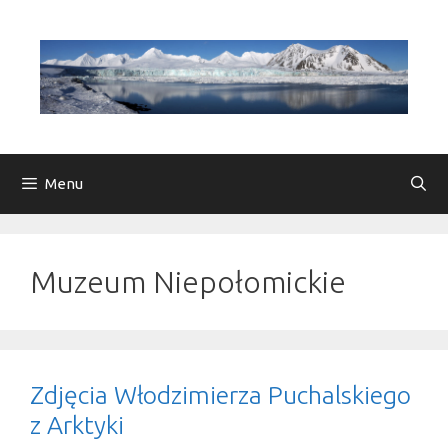
Przejdź
do
treści
Menu
Muzeum Niepołomickie
Zdjęcia Włodzimierza Puchalskiego
z Arktyki