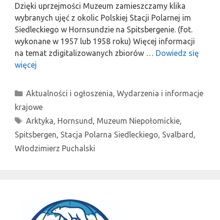
Dzięki uprzejmości Muzeum zamieszczamy klika
wybranych ujęć z okolic Polskiej Stacji Polarnej im
Siedleckiego w Hornsundzie na Spitsbergenie. (fot.
wykonane w 1957 lub 1958 roku) Więcej informacji
na temat zdigitalizowanych zbiorów …
Dowiedz się
więcej
Kategorie
Aktualności i ogłoszenia
,
Wydarzenia i informacje
krajowe
Tagi
Arktyka
,
Hornsund
,
Muzeum Niepołomickie
,
Spitsbergen
,
Stacja Polarna Siedleckiego
,
Svalbard
,
Włodzimierz Puchalski