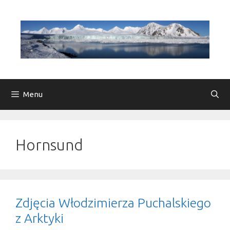
Przejdź
do
treści
Menu
Hornsund
Zdjęcia Włodzimierza Puchalskiego
z Arktyki