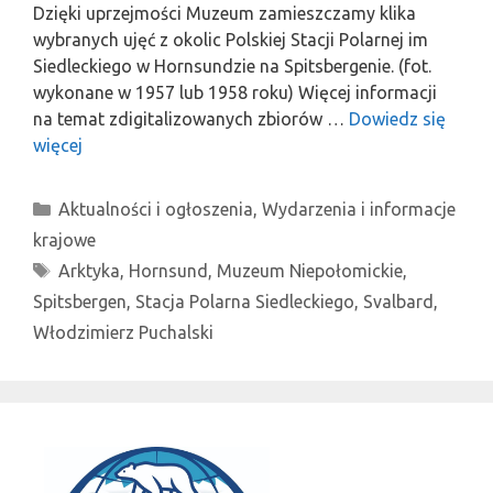
Dzięki uprzejmości Muzeum zamieszczamy klika
wybranych ujęć z okolic Polskiej Stacji Polarnej im
Siedleckiego w Hornsundzie na Spitsbergenie. (fot.
wykonane w 1957 lub 1958 roku) Więcej informacji
na temat zdigitalizowanych zbiorów …
Dowiedz się
więcej
Kategorie
Aktualności i ogłoszenia
,
Wydarzenia i informacje
krajowe
Tagi
Arktyka
,
Hornsund
,
Muzeum Niepołomickie
,
Spitsbergen
,
Stacja Polarna Siedleckiego
,
Svalbard
,
Włodzimierz Puchalski