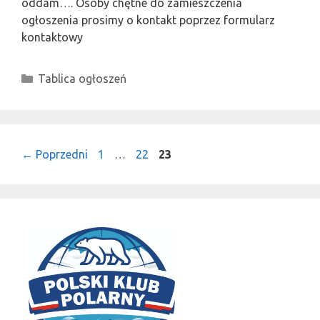
oddam…. Osoby chętne do zamieszczenia
ogłoszenia prosimy o kontakt poprzez formularz
kontaktowy
Kategorie
Tablica ogłoszeń
Strona
Strona
Strona
←
Poprzedni
1
…
22
23