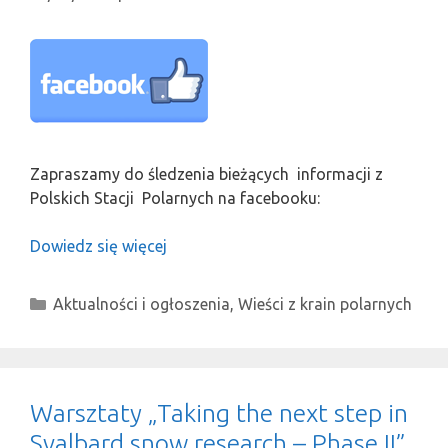
Zapraszamy do śledzenia bieżących informacji z
Polskich Stacji Polarnych na facebooku:
Dowiedz się więcej
Kategorie
Aktualności i ogłoszenia
,
Wieści z krain polarnych
Warsztaty „Taking the next step in
Svalbard snow research – Phase II”