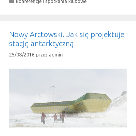
Kategorie
konferencje i spotkania klubowe
Nowy Arctowski. Jak się projektuje
stację antarktyczną
25/08/2016
przez
admin