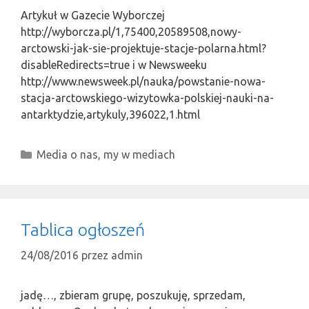
Artykuł w Gazecie Wyborczej
http://wyborcza.pl/1,75400,20589508,nowy-
arctowski-jak-sie-projektuje-stacje-polarna.html?
disableRedirects=true i w Newsweeku
http://www.newsweek.pl/nauka/powstanie-nowa-
stacja-arctowskiego-wizytowka-polskiej-nauki-na-
antarktydzie,artykuly,396022,1.html
Kategorie
Media o nas, my w mediach
Tablica ogłoszeń
24/08/2016
przez
admin
jadę…, zbieram grupę, poszukuję, sprzedam,