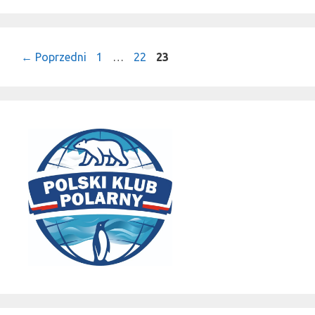
Strona
Strona
Strona
←
Poprzedni
1
…
22
23