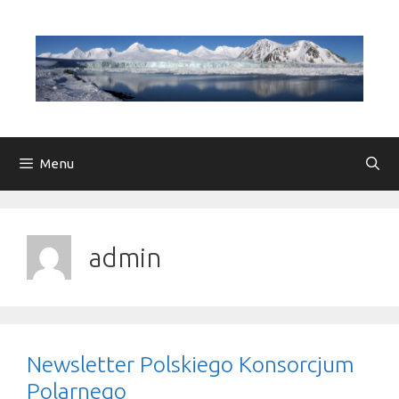
Przejdź
do
treści
Menu
admin
Newsletter Polskiego Konsorcjum
Polarnego