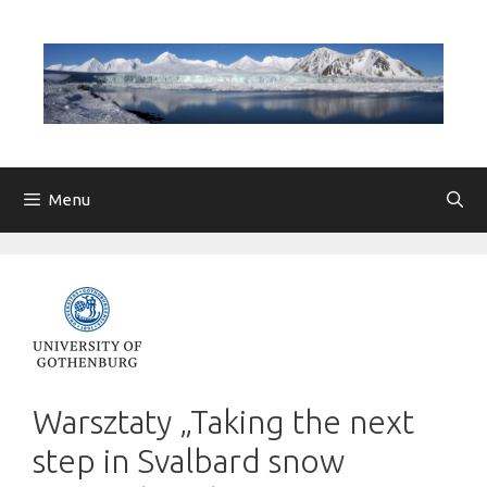
Przejdź
do
treści
Menu
Warsztaty „Taking the next
step in Svalbard snow