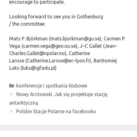
encourage to participate.
Looking forward to see you in Gothenburg
/ the committee:
Mats P. Björkman
(mats.bjorkman@gu.se),
Carmen P.
Vega
(carmen.vega@geo.uu.se),
J
–
C Gallet
(Jean
–
Charles.Gallet@npolar.no),
Catherine
Larose
(Catherine.Larose@ec
–
lyon.fr),
Bartłomiej
Luks
(luks@igf.edu.pl)
Kategorie
konferencje i spotkania klubowe
Nowy Arctowski. Jak się projektuje stację
antarktyczną
Polskie Stacje Polarne na facebooku