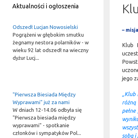
Kl
Aktualności i ogłoszenia
Odszedł Lucjan Nowosielski
– misja
Pogrążeni w głębokim smutku
żegnamy nestora polarników - w
Klub 
wieku 92 lat odszedł na wieczny
uczes
dyżur Lucj...
Powst
uczone
jego z
„Klub 
"Pierwsza Biesiada Między
Wyprawami" już za nami
różną
W dniach 12-14.06 odbyła się
pełne 
"Pierwsza biesiada między
wynik
wyprawami" - spotkanie
wszys
członków i sympatyków Pol...
sobą i