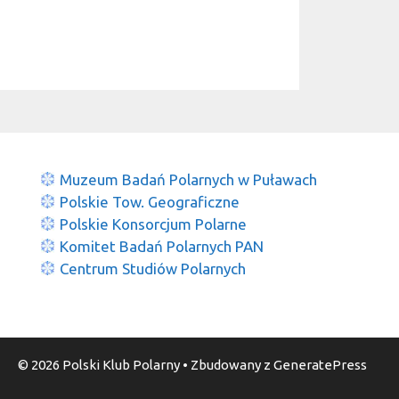
Przegląd Polskich Filmów
Polarnych - Puławy 30.04.2026
Zapraszamy na Przegląd Polskich
Filmów Polarnych w Muzeum
Badań Polarnych w Puławach
30.04.2026. Muzeum B...
Muzeum Badań Polarnych w Puławach
Polskie Tow. Geograficzne
Polskie Konsorcjum Polarne
Komitet Badań Polarnych PAN
Centrum Studiów Polarnych
© 2026 Polski Klub Polarny
• Zbudowany z
GeneratePress