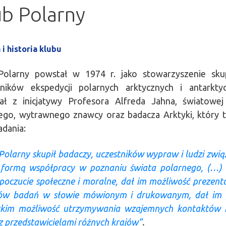
ub Polarny
 i historia klubu
Polarny powstał w 1974 r. jako stowarzyszenie skup
tników ekspedycji polarnych arktycznych i antarktyc
ał z inicjatywy Profesora Alfreda Jahna, światowej
go, wytrawnego znawcy oraz badacza Arktyki, który t
adania:
Polarny skupił badaczy, uczestników wypraw i ludzi zwi
 formą współpracy w poznaniu świata polarnego, (…) 
poczucie społeczne i moralne, dał im możliwość prezen
ów badań w słowie mówionym i drukowanym, dał im 
tkim możliwość utrzymywania wzajemnych kontaktów 
 z przedstawicielami różnych krajów”
.