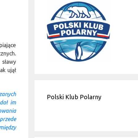
iające
znych.
 sławy
ak ujął
ązanych
Polski Klub Polarny
dał im
towania
przede
między